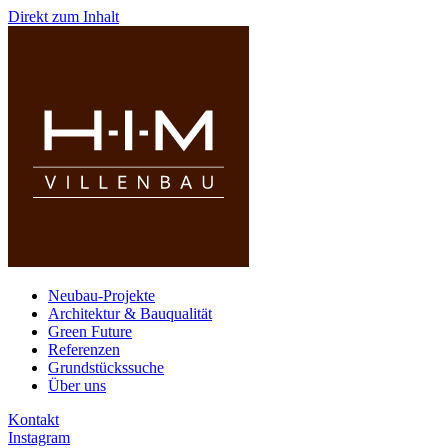
Direkt zum Inhalt
Neubau-Projekte
Architektur & Bauqualität
Green Future
Referenzen
Grundstückssuche
Über uns
Kontakt
Instagram